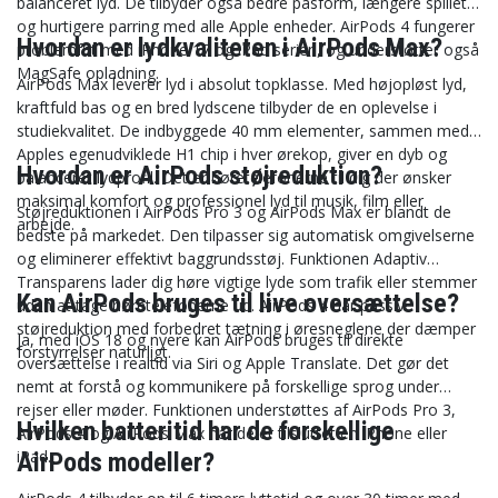
balanceret lyd. De tilbyder også bedre pasform, længere spilletid
og hurtigere parring med alle Apple enheder. AirPods 4 fungerer
Hvordan er lydkvaliteten i AirPods Max?
problemfrit med iPhone 17 og iPad serien, og understøtter også
MagSafe opladning.
AirPods Max leverer lyd i absolut topklasse. Med højopløst lyd,
kraftfuld bas og en bred lydscene tilbyder de en oplevelse i
studiekvalitet. De indbyggede 40 mm elementer, sammen med
Apples egenudviklede H1 chip i hver ørekop, giver en dyb og
Hvordan er AirPods støjreduktion?
balanceret lydprofil. Det er høretelefonerne til dig der ønsker
maksimal komfort og professionel lyd til musik, film eller
Støjreduktionen i AirPods Pro 3 og AirPods Max er blandt de
arbejde.
bedste på markedet. Den tilpasser sig automatisk omgivelserne
og eliminerer effektivt baggrundsstøj. Funktionen Adaptiv
Transparens lader dig høre vigtige lyde som trafik eller stemmer
Kan AirPods bruges til live oversættelse?
uden at tage høretelefonerne ud. AirPods 4 har passiv
støjreduktion med forbedret tætning i øresneglene der dæmper
Ja, med iOS 18 og nyere kan AirPods bruges til direkte
forstyrrelser naturligt.
oversættelse i realtid via Siri og Apple Translate. Det gør det
nemt at forstå og kommunikere på forskellige sprog under
rejser eller møder. Funktionen understøttes af AirPods Pro 3,
Hvilken batteritid har de forskellige
AirPods 4 og AirPods Max når de er tilsluttet en iPhone eller
iPad.
AirPods modeller?