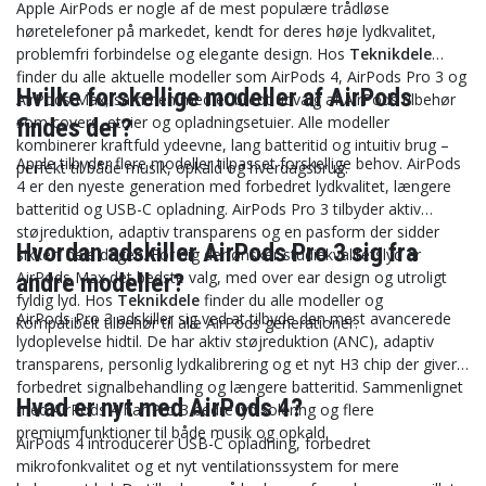
Apple AirPods er nogle af de mest populære trådløse
høretelefoner på markedet, kendt for deres høje lydkvalitet,
problemfri forbindelse og elegante design. Hos
Teknikdele
finder du alle aktuelle modeller som AirPods 4, AirPods Pro 3 og
Hvilke forskellige modeller af AirPods
AirPods Max, sammen med et bredt udvalg af AirPods tilbehør
som covers, etuier og opladningsetuier. Alle modeller
findes der?
kombinerer kraftfuld ydeevne, lang batteritid og intuitiv brug –
Apple tilbyder flere modeller tilpasset forskellige behov. AirPods
perfekt til både musik, opkald og hverdagsbrug.
4 er den nyeste generation med forbedret lydkvalitet, længere
batteritid og USB-C opladning. AirPods Pro 3 tilbyder aktiv
støjreduktion, adaptiv transparens og en pasform der sidder
Hvordan adskiller AirPods Pro 3 sig fra
sikkert hele dagen. For dig der ønsker studiekvalitetslyd er
AirPods Max det bedste valg, med over ear design og utroligt
andre modeller?
fyldig lyd. Hos
Teknikdele
finder du alle modeller og
AirPods Pro 3 adskiller sig ved at tilbyde den mest avancerede
kompatibelt tilbehør til alle AirPods generationer.
lydoplevelse hidtil. De har aktiv støjreduktion (ANC), adaptiv
transparens, personlig lydkalibrering og et nyt H3 chip der giver
forbedret signalbehandling og længere batteritid. Sammenlignet
Hvad er nyt med AirPods 4?
med AirPods 4 har Pro 3 bedre lydisolering og flere
premiumfunktioner til både musik og opkald.
AirPods 4 introducerer USB-C opladning, forbedret
mikrofonkvalitet og et nyt ventilationssystem for mere