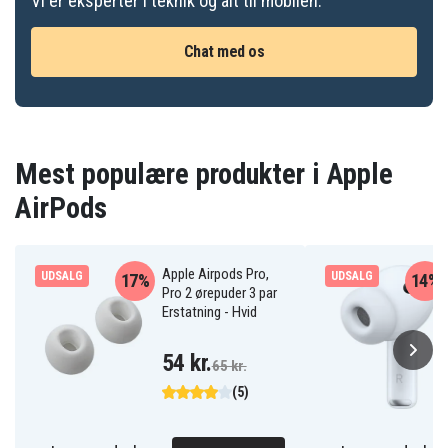
Vi er eksperter i teknik og alt til mobilen.
Chat med os
Mest populære produkter i Apple
AirPods
Apple Airpods Pro,
UDSALG
UDSALG
17%
14%
Pro 2 ørepuder 3 par
Erstatning - Hvid
54 kr.
65 kr.
(5)