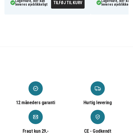
Lagervare, der kan
Lagervare, der kan
TILFØJ TIL KURV
leveres øjeblikkeligt
leveres øjeblikkelig
12 måneders garanti
Hurtig levering
Fragt kun 29,-
CE - Godkendt