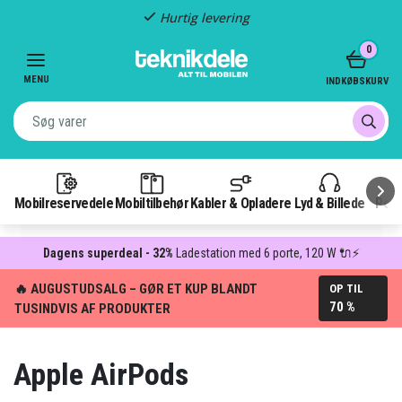
Hurtig levering
Item
0
2
of
MENU
INDKØBSKURV
3
Mobilreservedele
Mobiltilbehør
Kabler & Opladere
Lyd & Billede
Pow
Dagens superdeal - 32%
Ladestation med 6 porte, 120 W 🔌⚡
🔥 AUGUSTUDSALG – GØR ET KUP BLANDT
OP TIL
70 %
TUSINDVIS AF PRODUKTER
Apple AirPods