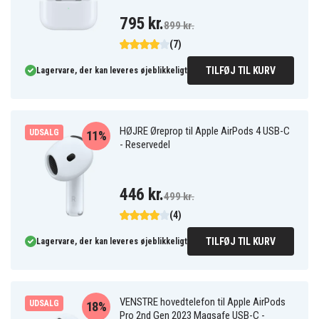
795 kr.
899 kr.
(7)
TILFØJ TIL KURV
Lagervare, der kan leveres øjeblikkeligt
HØJRE Øreprop til Apple AirPods 4 USB-C
UDSALG
11%
- Reservedel
446 kr.
499 kr.
(4)
TILFØJ TIL KURV
Lagervare, der kan leveres øjeblikkeligt
VENSTRE hovedtelefon til Apple AirPods
UDSALG
18%
Pro 2nd Gen 2023 Magsafe USB-C -