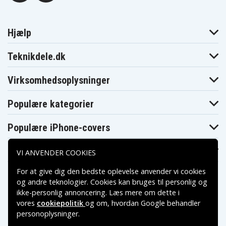
Hjælp
Teknikdele.dk
Virksomhedsoplysninger
Populære kategorier
Populære iPhone-covers
Populære Samsung-covers
VI ANVENDER COOKIES
For at give dig den bedste oplevelse anvender vi cookies
og andre teknologier. Cookies kan bruges til personlig og
ikke-personlig annoncering. Læs mere om dette i
vores
cookiepolitik
og om, hvordan
Google behandler
Betalingsmuligheder
personoplysninger
.