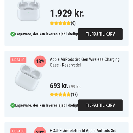
1.929 kr.
(8)
TILFØJ TIL KURV
Lagervare, der kan leveres øjeblikkeligt
Apple AirPods 3rd Gen Wireless Charging
UDSALG
13%
Case - Reservedel
693 kr.
799 kr.
(17)
TILFØJ TIL KURV
Lagervare, der kan leveres øjeblikkeligt
HØJRE øretelefon til Apple AirPods 3rd
UDSALG
20%