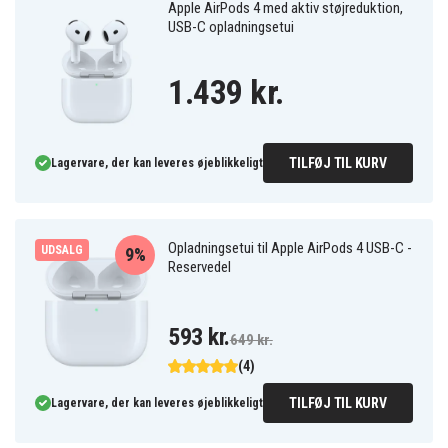
Apple AirPods 4 med aktiv støjreduktion,
USB-C opladningsetui
1.439 kr.
TILFØJ TIL KURV
Lagervare, der kan leveres øjeblikkeligt
Opladningsetui til Apple AirPods 4 USB-C -
UDSALG
9%
Reservedel
593 kr.
649 kr.
(4)
TILFØJ TIL KURV
Lagervare, der kan leveres øjeblikkeligt