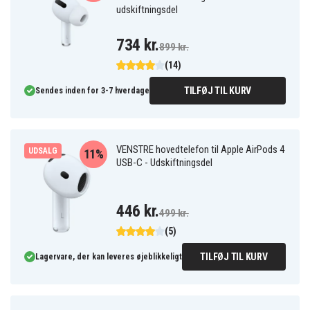
udskiftningsdel
734 kr.
899 kr.
(14)
TILFØJ TIL KURV
Sendes inden for 3-7 hverdage
VENSTRE hovedtelefon til Apple AirPods 4
UDSALG
11%
USB-C - Udskiftningsdel
446 kr.
499 kr.
(5)
TILFØJ TIL KURV
Lagervare, der kan leveres øjeblikkeligt