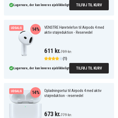
TILFØJ TIL KURV
Lagervare, der kan leveres øjeblikkeligt
VENSTRE Høretelefon til Airpods 4 med
UDSALG
14%
aktiv støjreduktion - Reservedel
611 kr.
709 kr.
(1)
TILFØJ TIL KURV
Lagervare, der kan leveres øjeblikkeligt
Opladningsetui til Airpods 4 med aktiv
UDSALG
14%
støjreduktion - reservedel
673 kr.
779 kr.