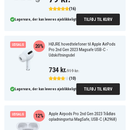
(16)
TILFØJ TIL KURV
Lagervare, der kan leveres øjeblikkeligt
HØJRE hovedtelefoner til Apple AirPods
UDSALG
20%
Pro 2nd Gen 2023 Magsafe USB-C -
Udskiftningsdel
734 kr.
919 kr.
(10)
TILFØJ TIL KURV
Lagervare, der kan leveres øjeblikkeligt
Apple Airpods Pro 2nd Gen 2023 Trådløs
UDSALG
12%
opladningsetui MagSafe, USB-C (A2968)