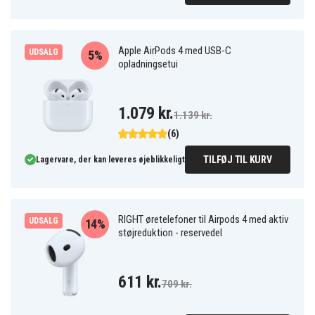
Apple AirPods 4 med USB-C
UDSALG
5%
opladningsetui
1.079 kr.
1.139 kr.
(6)
TILFØJ TIL KURV
Lagervare, der kan leveres øjeblikkeligt
RIGHT øretelefoner til Airpods 4 med aktiv
UDSALG
14%
støjreduktion - reservedel
611 kr.
709 kr.