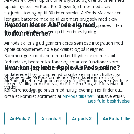
AirPods 4 tilbyder op til 6 timers lyttetid og over 30 timer med
opladningsetui. AirPods Pro 3 giver 5,5 timer med aktiv
støjreduktion og op til 30 timer samlet. AirPods Max har den
længste batteritid med op til 20 timers brug selv med aktiv
Hvordan klarer AirPods sig mod
støjreduktion aktiveret. Alle modeller kan hurtigoplades – fem
minutters opladning giver op til en times lytning.
konkurrenterne?
AirPods skiller sig ud gennem deres sømløse integration med
Apple økosystemet, høje lydkvalitet og pålidelighed.
Sammenlignet med andre mærker tilbyder de mere stabil
forbindelse, bedre mikrofoner og smartere funktioner som
Hvor kan jeg købe Apple AirPods online?
automatisk skift mellem enheder. Takket være Apples
opdaterede H og U chip er lydforsinkelse minimal, hvilket gør
At købe Apple AirPods online hos
Teknikdele
er nemt og
AirPods til det mest populære valg for iPhone brugere over hele
sikkert. Vi tilbyder AirPods 4, AirPods Pro 3 og AirPods Max til
verden.
konkurrencedygtige priser med hurtig levering. Her finder du
også et komplet sortiment af
AirPods tilbehør
, inklusive etuier,
Læs fuld beskrivelse
covers, rengøringskit og opladningsetuier. Alle produkter er
originaler eller nøje testede alternativer for at give dig højeste
kvalitet, sikkerhed og ydeevne.
AirPods 2
Airpods 4
Airpods 3
AirPods Tilbeh