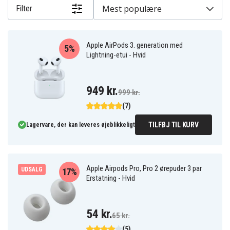
Mest populære
Filter
Apple AirPods 3. generation med
5%
Lightning-etui - Hvid
949 kr.
999 kr.
(7)
TILFØJ TIL KURV
Lagervare, der kan leveres øjeblikkeligt
Apple Airpods Pro, Pro 2 ørepuder 3 par
UDSALG
17%
Erstatning - Hvid
54 kr.
65 kr.
(5)