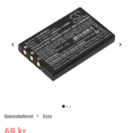
Item
1
item
item
item
of
0
Kamerabatterier
Sony
1
2
3
69 kr.