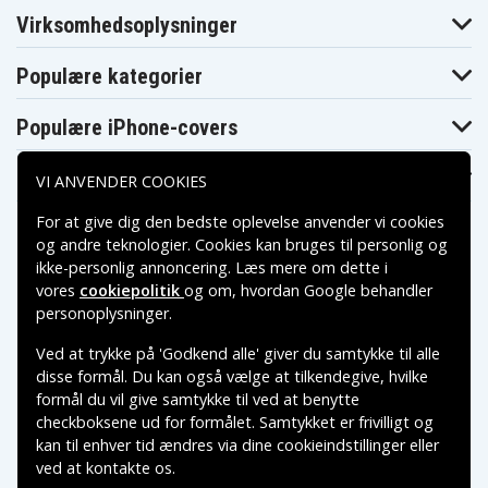
Digilife DDV-
Virksomhedsoplysninger
Digilife DDV-M1
Digilife DDV-R70
S670
Digilife DDV-
Digilife DDV-V1
Digilife DDV-V2
V1000
Populære kategorier
Digilife DDV-
Digilife DDV-V6
Digilife DDV-V7
V3HD
Populære iPhone-covers
Digilife DDV-
Digilife DDV-
Digilife HDV-R50
XT16I
Z530
Digilife LDC-
Digilife LDC-
Drift HD170
Populære Samsung-covers
828Z
XT16i
VI ANVENDER COOKIES
Easypix
Drift HD170S
Easypix DV5311
DV5311HD
For at give dig den bedste oplevelse anvender vi cookies
Fujifilm FinePix
Fujifilm FinePix
Fujifilm FinePix
og andre teknologier. Cookies kan bruges til personlig og
50i
601
F401
ikke-personlig annoncering. Læs mere om dette i
Fujifilm FinePix
Fujifilm FinePix
Fujifilm FinePix
F401 Zoom
F410
F410 Zoom
vores
cookiepolitik
og om, hvordan
Google behandler
Fujifilm FinePix
Fujifilm FinePix
Fujifilm FinePix
Betalingsmuligheder
personoplysninger
.
F601
F601 Zoom
F601Zoom
Fujifilm FinePix
Fujifilm FinePix
Fujifilm FinePix
Ved at trykke på 'Godkend alle' giver du samtykke til alle
MX. Finepix
Leveringsmuligheder
M603
M603 Zoom
M603
disse formål. Du kan også vælge at tilkendegive, hvilke
Fujifilm Finepix
Gateway DC-
formål du vil give samtykke til ved at benytte
HP Gwen
M
T50
checkboksene ud for formålet. Samtykket er frivilligt og
HP PhotoSmart
HP Photosmart
HP Photosmart
kan til enhver tid ændres via dine cookieindstillinger eller
R07
R507
R607
HP Photosmart
HP Photosmart
HP Photosmart
ved at kontakte os.
Copyright © 2026, Spares Nordic AB
R607 BMW
R607 Gwen
R607xi