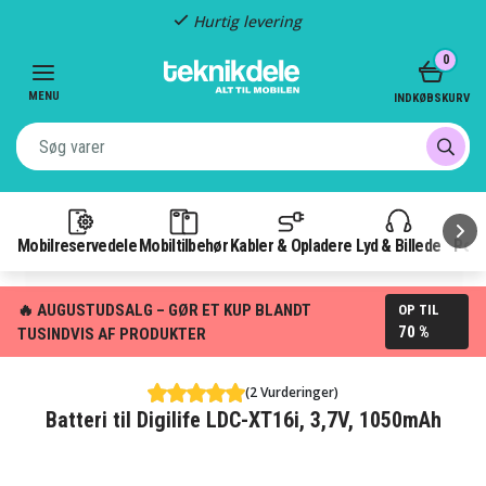
Hurtig levering
Item
0
2
of
MENU
INDKØBSKURV
3
Mobilreservedele
Mobiltilbehør
Kabler & Opladere
Lyd & Billede
Pow
🔥 AUGUSTUDSALG – GØR ET KUP BLANDT
OP TIL
70 %
TUSINDVIS AF PRODUKTER
(2 Vurderinger)
Batteri til Digilife LDC-XT16i, 3,7V, 1050mAh