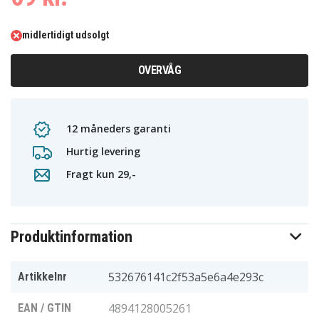
midlertidigt udsolgt
OVERVÅG
12 måneders garanti
Hurtig levering
Fragt kun 29,-
Produktinformation
532676141c2f53a5e6a4e293c
Artikkelnr
4894128005261
EAN / GTIN