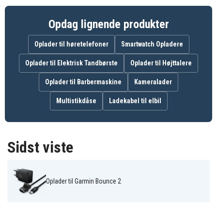
Tilpasset til Garmin smartwatches med 4-bens
opladningsstik
Opdag lignende produkter
USB-C-forbindelse til moderne og fleksibel
opladning
Oplader til høretelefoner
Smartwatch Opladere
Stabil og sikker opladning
Oplader til Elektrisk Tandbørste
Oplader til Højttalere
Kompakt og bærbart design
Perfekt til rejser, træning og hverdagsbrug
Oplader til Barbermaskine
Kameralader
20W USB-C PD hurtigoplader medfølger
Multistikdåse
Ladekabel til elbil
Specifikationer:
Mærke: SiGN
Forbindelse: USB-C
Sidst viste
Adapterudgang: 5V / 0,5A
Vægoplader: 20W USB-C PD
Farve: Sort
Oplader til Garmin Bounce 2
cf643c42c37769ce491ec7644
Artikkelnr