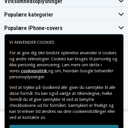
Virksomhedsoplysninger
Garmin
Garmin
Forerunner 945
Forerunner 935
Forerunner 945
LTE
Garmin
Garmin
Garmin
Populære kategorier
Forerunner 955
Forerunner 965
Forerunner 970
Garmin Fēnix 8
Garmin Fēnix 8
Garmin Fēnix 8
AMOLED 43mm
AMOLED 47mm
AMOLED 51mm
Populære iPhone-covers
Garmin Fēnix 8
Garmin Fēnix 8
Garmin Garmin
Sapphire
Sapphire
Swim 2
AMOLED 47mm
AMOLED 51mm
Populære Samsung-covers
VI ANVENDER COOKIES
Garmin Instinct
Garmin Instinct
Garmin Instinct
- Esports
- Tactical
Edition
Edition
For at give dig den bedste oplevelse anvender vi cookies
Garmin Instinct
Garmin Instinct
Garmin Instinct
og andre teknologier. Cookies kan bruges til personlig og
2
2S
2X Solar
ikke-personlig annoncering. Læs mere om dette i
Garmin Instinct
Garmin Instinct
Garmin Instinct
vores
cookiepolitik
og om, hvordan
Google behandler
3 AMOLED
3
3 Solar 45mm
45mm
Betalingsmuligheder
personoplysninger
.
Garmin Instinct
Garmin Instinct
Garmin Instinct
Crossover
E
Solar
Ved at trykke på 'Godkend alle' giver du samtykke til alle
Garmin Instinct
Garmin Instinct
Garmin Instinct
Leveringsmuligheder
disse formål. Du kan også vælge at tilkendegive, hvilke
Solar - Camo
Solar - Surf
Solar - Tactical
Edition
Edition
Edition
formål du vil give samtykke til ved at benytte
Garmin Legacy
Garmin Legacy
checkboksene ud for formålet. Samtykket er frivilligt og
Garmin Legacy
Hero - Captain
Hero-serien,
Hero - Rey
kan til enhver tid ændres via dine cookieindstillinger eller
Marvel
First Avenger
Garmin Legacy
ved at kontakte os.
Copyright © 2026, Spares Nordic AB
Garmin MARQ
Saga-serien –
Garmin Lily 2
Athlete
122 kr.
VAREMÆRKER NÆVNT PÅ DETTE WEB TILHØRER DE
Darth Vader
Oplader til Garmin Bounce 2
149 kr.