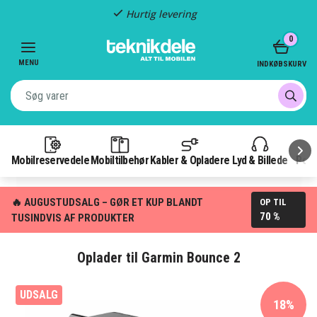
Hurtig levering
Item
0
2
of
MENU
INDKØBSKURV
3
Mobilreservedele
Mobiltilbehør
Kabler & Opladere
Lyd & Billede
Pow
🔥 AUGUSTUDSALG – GØR ET KUP BLANDT
OP TIL
70 %
TUSINDVIS AF PRODUKTER
Oplader til Garmin Bounce 2
UDSALG
18%