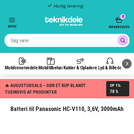
Hurtig levering
Item
0
2
of
MENU
INDKØBSKURV
3
Mobilreservedele
Mobiltilbehør
Kabler & Opladere
Lyd & Billede
Pow
🔥 AUGUSTUDSALG – GØR ET KUP BLANDT
OP TIL
70 %
TUSINDVIS AF PRODUKTER
Batteri til Panasonic HC-V110, 3,6V, 3000mAh