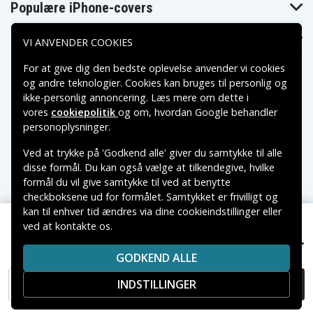
Populære iPhone-covers
Populære Samsung-covers
VI ANVENDER COOKIES
For at give dig den bedste oplevelse anvender vi cookies
og andre teknologier. Cookies kan bruges til personlig og
ikke-personlig annoncering. Læs mere om dette i
vores
cookiepolitik
og om, hvordan
Google behandler
Betalingsmuligheder
personoplysninger
.
Ved at trykke på 'Godkend alle' giver du samtykke til alle
Leveringsmuligheder
disse formål. Du kan også vælge at tilkendegive, hvilke
formål du vil give samtykke til ved at benytte
checkboksene ud for formålet. Samtykket er frivilligt og
kan til enhver tid ændres via dine cookieindstillinger eller
ved at kontakte os.
Copyright © 2026, Spares Nordic AB
199 kr.
Panasonic HC-V110, 3,6V, 3000mAh
VAREMÆRKER NÆVNT PÅ DETTE WEB TILHØRER DE
GODKEND ALLE
RESPEKTIVE VAREMÆRKERS-EJER.
INDSTILLINGER
TILFØJ TIL KURV