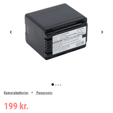
Item
1
item
item
item
item
of
0
Kamerabatterier
Panasonic
1
2
3
4
199 kr.