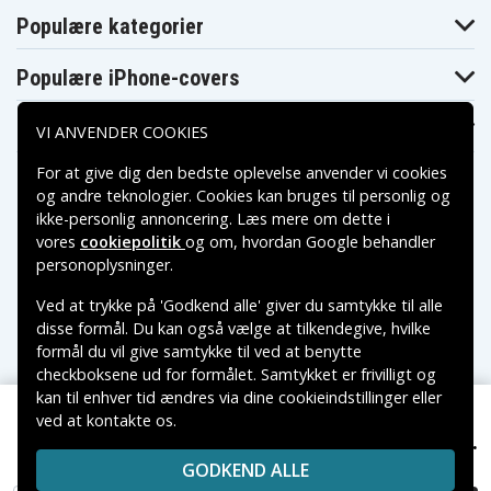
TM750
TMT750GK
GS320
Populære kategorier
Panasonic NV-
Panasonic NV-
Panasonic NV-
GS328GK
GS330
GS500
Panasonic NV-
Panasonic NV-
Panasonic PV-
Populære iPhone-covers
GS90
GS98GK
GS320
Panasonic PV-
Panasonic PV-
Panasonic PV-
GS500
GS80
GS83
Populære Samsung-covers
VI ANVENDER COOKIES
Panasonic PV-
Panasonic PV-
Panasonic
GS85
GS90
SD100
For at give dig den bedste oplevelse anvender vi cookies
Panasonic SDR-
Panasonic SDR-
Panasonic SDR-
H18
H200
H258GK
og andre teknologier. Cookies kan bruges til personlig og
Panasonic SDR-
Panasonic SDR-
Panasonic SDR-
ikke-personlig annoncering. Læs mere om dette i
H280
H288GK
H40
vores
cookiepolitik
og om, hvordan
Google behandler
Panasonic SDR-
Panasonic SDR-
Panasonic SDR-
Betalingsmuligheder
personoplysninger
.
H40P/PC
H41
H50
Panasonic SDR-
Panasonic SDR-
Panasonic SDR-
H60
H80
H80A
Ved at trykke på 'Godkend alle' giver du samtykke til alle
Leveringsmuligheder
Panasonic SDR-
Panasonic SDR-
Panasonic SDR-
disse formål. Du kan også vælge at tilkendegive, hvilke
H80K
H80P
H80PC
formål du vil give samtykke til ved at benytte
Panasonic SDR-
Panasonic SDR-
Panasonic SDR-
H80R
H80S
H90
checkboksene ud for formålet. Samtykket er frivilligt og
Panasonic SDR-
Panasonic SDR-
kan til enhver tid ændres via dine cookieindstillinger eller
Panasonic SS100
H90P
H90PC
ved at kontakte os.
Copyright © 2026, Spares Nordic AB
Panasonic VDR-
Panasonic VDR-
Panasonic VDR-
299 kr.
Panasonic HDC-HS250, 7.2V, 2640 mAh
D210
D220
D230
VAREMÆRKER NÆVNT PÅ DETTE WEB TILHØRER DE
Panasonic VDR-
Panasonic VDR-
Panasonic VDR-
GODKEND ALLE
RESPEKTIVE VAREMÆRKERS-EJER.
D310
D50
D51