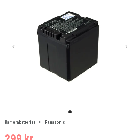
Item
1
item
of
0
Kamerabatterier
Panasonic
1
299 kr.