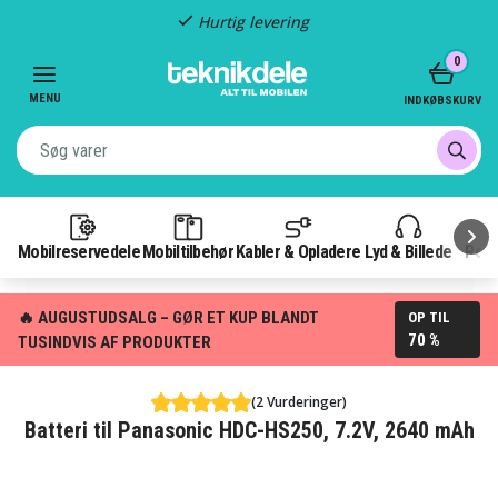
Hurtig levering
Item
0
2
of
MENU
INDKØBSKURV
3
Mobilreservedele
Mobiltilbehør
Kabler & Opladere
Lyd & Billede
Pow
🔥 AUGUSTUDSALG – GØR ET KUP BLANDT
OP TIL
70 %
TUSINDVIS AF PRODUKTER
(2 Vurderinger)
Batteri til Panasonic HDC-HS250, 7.2V, 2640 mAh