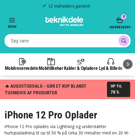
Hurtig levering
Item
0
2
of
MENU
INDKØBSKURV
3
Mobilreservedele
Mobiltilbehør
Kabler & Opladere
Lyd & Billede
Pow
🔥 AUGUSTUDSALG – GØR ET KUP BLANDT
OP TIL
70 %
TUSINDVIS AF PRODUKTER
iPhone 12 Pro Oplader
iPhone 12 Pro oplades via Lightning og understøtter
hurtigopladning til op til 50 % på cirka 30 minutter med en 20 W-