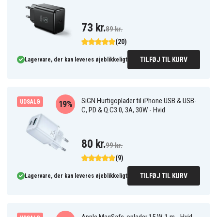
73 kr.
89 kr.
(20)
TILFØJ TIL KURV
Lagervare, der kan leveres øjeblikkeligt
SiGN Hurtigoplader til iPhone USB & USB-
UDSALG
19%
C, PD & Q.C3.0, 3A, 30W - Hvid
80 kr.
99 kr.
(9)
TILFØJ TIL KURV
Lagervare, der kan leveres øjeblikkeligt