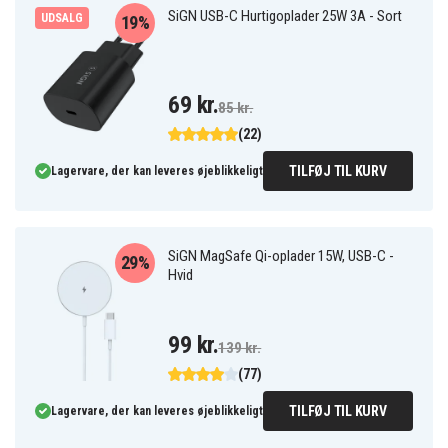
SiGN USB-C Hurtigoplader 25W 3A - Sort
UDSALG
19%
69 kr.
85 kr.
(22)
TILFØJ TIL KURV
Lagervare, der kan leveres øjeblikkeligt
SiGN MagSafe Qi-oplader 15W, USB-C -
29%
Hvid
99 kr.
139 kr.
(77)
TILFØJ TIL KURV
Lagervare, der kan leveres øjeblikkeligt