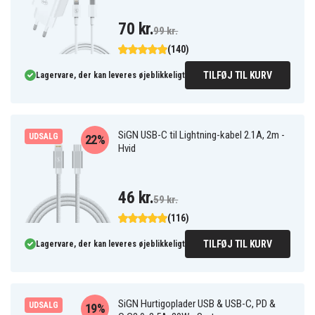
70 kr.
99 kr.
(140)
TILFØJ TIL KURV
Lagervare, der kan leveres øjeblikkeligt
SiGN USB-C til Lightning-kabel 2.1A, 2m -
UDSALG
22%
Hvid
46 kr.
59 kr.
(116)
TILFØJ TIL KURV
Lagervare, der kan leveres øjeblikkeligt
SiGN Hurtigoplader USB & USB-C, PD &
UDSALG
19%