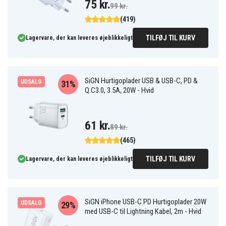
75 kr.
99 kr.
(419)
TILFØJ TIL KURV
Lagervare, der kan leveres øjeblikkeligt
SiGN Hurtigoplader USB & USB-C, PD &
UDSALG
31%
Q.C3.0, 3.5A, 20W - Hvid
61 kr.
89 kr.
(465)
TILFØJ TIL KURV
Lagervare, der kan leveres øjeblikkeligt
SiGN iPhone USB-C PD Hurtigoplader 20W
UDSALG
29%
med USB-C til Lightning Kabel, 2m - Hvid