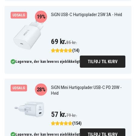
SiGN USB-C Hurtigoplader 25W 3A - Hvid
UDSALG
19%
69 kr.
85 kr.
(14)
TILFØJ TIL KURV
Lagervare, der kan leveres øjeblikkeligt
SiGN Mini Hurtigoplader USB-C PD 20W -
UDSALG
28%
Hvid
57 kr.
79 kr.
(154)
TILFØJ TIL KURV
Lagervare, der kan leveres øjeblikkeligt