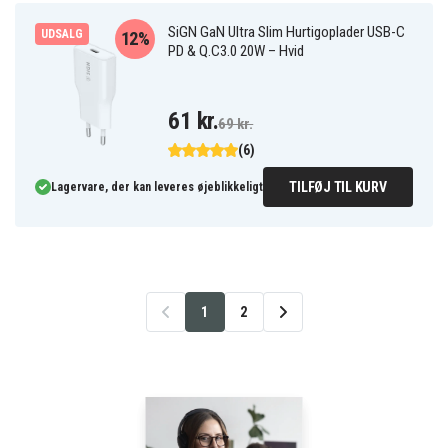
SiGN GaN Ultra Slim Hurtigoplader USB-C
UDSALG
12%
PD & Q.C3.0 20W – Hvid
61 kr.
69 kr.
(6)
TILFØJ TIL KURV
Lagervare, der kan leveres øjeblikkeligt
1
2