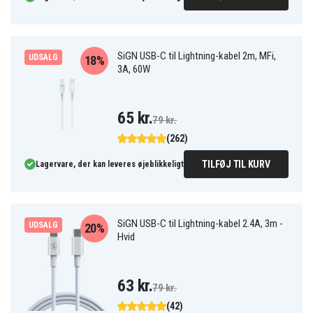
SiGN USB-C til Lightning-kabel 2m, MFi,
UDSALG
18%
3A, 60W
65 kr.
79 kr.
(262)
TILFØJ TIL KURV
Lagervare, der kan leveres øjeblikkeligt
SiGN USB-C til Lightning-kabel 2.4A, 3m -
UDSALG
20%
Hvid
63 kr.
79 kr.
(42)