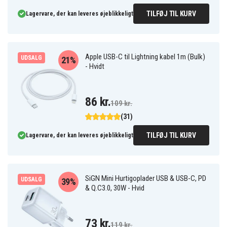
TILFØJ TIL KURV
Lagervare, der kan leveres øjeblikkeligt
Apple USB-C til Lightning kabel 1m (Bulk)
UDSALG
21%
- Hvidt
86 kr.
109 kr.
(31)
TILFØJ TIL KURV
Lagervare, der kan leveres øjeblikkeligt
SiGN Mini Hurtigoplader USB & USB-C, PD
UDSALG
39%
& Q.C3.0, 30W - Hvid
73 kr.
119 kr.