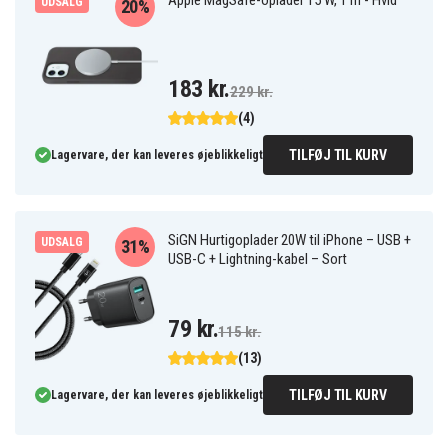
Apple MagSafe-oplader 15 W, 1 m - Hvid
UDSALG
20%
183 kr.
229 kr.
(4)
TILFØJ TIL KURV
Lagervare, der kan leveres øjeblikkeligt
SiGN Hurtigoplader 20W til iPhone – USB +
UDSALG
31%
USB-C + Lightning-kabel – Sort
79 kr.
115 kr.
(13)
TILFØJ TIL KURV
Lagervare, der kan leveres øjeblikkeligt