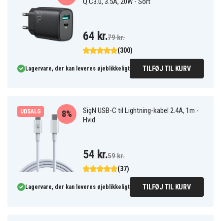
Q.C3.0, 3.5A, 20W - Sort
64 kr.
79 kr.
(300)
TILFØJ TIL KURV
Lagervare, der kan leveres øjeblikkeligt
SigN USB-C til Lightning-kabel 2.4A, 1m -
UDSALG
8%
Hvid
54 kr.
59 kr.
(37)
TILFØJ TIL KURV
Lagervare, der kan leveres øjeblikkeligt