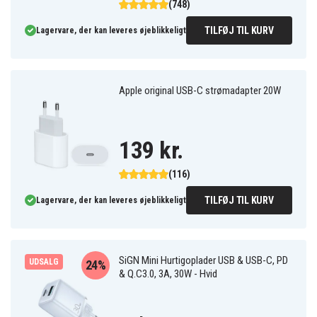
(748)
TILFØJ TIL KURV
Lagervare, der kan leveres øjeblikkeligt
Apple original USB-C strømadapter 20W
139 kr.
(116)
TILFØJ TIL KURV
Lagervare, der kan leveres øjeblikkeligt
SiGN Mini Hurtigoplader USB & USB-C, PD
UDSALG
24%
& Q.C3.0, 3A, 30W - Hvid