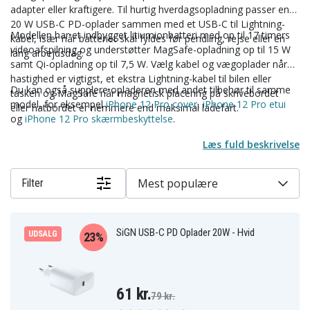
adapter eller kraftigere. Til hurtig hverdagsopladning passer en
20 W USB-C PD-oplader sammen med et USB-C til Lightning-
Modellen har et indbygget litiumionbatteri med op til 17 timers
kabel, især når batteriet skal fyldes før pendling, rejse eller en
videoafspilning og understøtter MagSafe-opladning op til 15 W
lang arbejdsdag.
samt Qi-opladning op til 7,5 W. Vælg kabel og vægoplader når
hastighed er vigtigst, et ekstra Lightning-kabel til bilen eller
Du kan også supplere opladeren med andet tilbehør til samme
tasken og MagSafe når magnetisk placering på skrivebordet
model, for eksempel
iPhone 12 Pro cover
,
iPhone 12 Pro etui
eller natbordet er nemmere end maksimal ladefart.
og
iPhone 12 Pro skærmbeskyttelse
.
Læs fuld beskrivelse
Mest populære
Filter
SiGN USB-C PD Oplader 20W - Hvid
UDSALG
23%
61 kr.
79 kr.