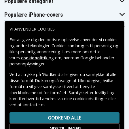
Populære kategorier
Populære iPhone-covers
Populære Samsung-covers
VI ANVENDER COOKIES
For at give dig den bedste oplevelse anvender vi cookies
og andre teknologier. Cookies kan bruges til personlig og
ikke-personlig annoncering. Læs mere om dette i
vores
cookiepolitik
og om, hvordan
Google behandler
Betalingsmuligheder
personoplysninger
.
Ved at trykke på 'Godkend alle' giver du samtykke til alle
Leveringsmuligheder
disse formål. Du kan også vælge at tilkendegive, hvilke
formål du vil give samtykke til ved at benytte
checkboksene ud for formålet. Samtykket er frivilligt og
kan til enhver tid ændres via dine cookieindstillinger eller
ved at kontakte os.
Copyright © 2026, Spares Nordic AB
VAREMÆRKER NÆVNT PÅ DETTE WEB TILHØRER DE
GODKEND ALLE
RESPEKTIVE VAREMÆRKERS-EJER.
INDSTILLINGER