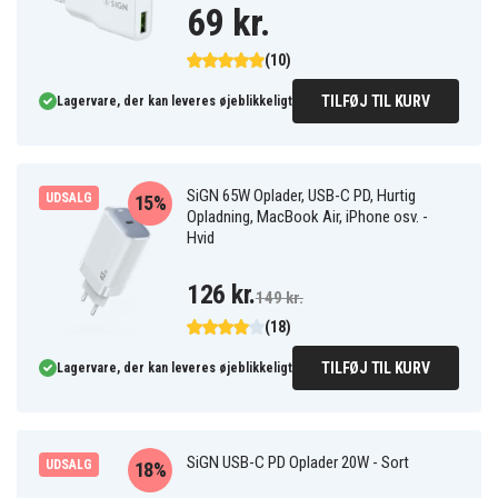
69 kr.
(10)
TILFØJ TIL KURV
Lagervare, der kan leveres øjeblikkeligt
SiGN 65W Oplader, USB-C PD, Hurtig
UDSALG
15%
Opladning, MacBook Air, iPhone osv. -
Hvid
126 kr.
149 kr.
(18)
TILFØJ TIL KURV
Lagervare, der kan leveres øjeblikkeligt
SiGN USB-C PD Oplader 20W - Sort
UDSALG
18%