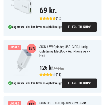
69 kr.
(10)
TILFØJ TIL KURV
Lagervare, der kan leveres øjeblikkeligt
SiGN 65W Oplader, USB-C PD, Hurtig
UDSALG
15%
Opladning, MacBook Air, iPhone osv. -
Hvid
126 kr.
149 kr.
(18)
TILFØJ TIL KURV
Lagervare, der kan leveres øjeblikkeligt
SiGN USB-C PD Oplader 20W - Sort
UDSALG
18%