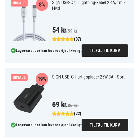
SigN USB-C til Lightning-kabel 2.4A, 1m -
UDSALG
8%
Hvid
54 kr.
59 kr.
(37)
TILFØJ TIL KURV
Lagervare, der kan leveres øjeblikkeligt
SiGN USB-C Hurtigoplader 25W 3A - Sort
UDSALG
19%
69 kr.
85 kr.
(22)
TILFØJ TIL KURV
Lagervare, der kan leveres øjeblikkeligt