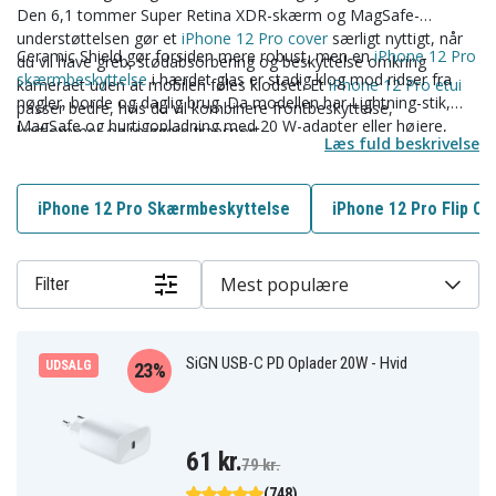
Den 6,1 tommer Super Retina XDR-skærm og MagSafe-
understøttelsen gør et
iPhone 12 Pro cover
særligt nyttigt, når
Ceramic Shield gør forsiden mere robust, men en
iPhone 12 Pro
du vil have greb, stødabsorbering og beskyttelse omkring
skærmbeskyttelse
i hærdet glas er stadig klog mod ridser fra
kameraet uden at mobilen føles klodset. Et
iPhone 12 Pro etui
nøgler, borde og daglig brug. Da modellen har Lightning-stik,
passer bedre, hvis du vil kombinere frontbeskyttelse,
MagSafe og hurtigopladning med 20 W-adapter eller højere,
kortlommer og tryggere transport.
Læs fuld beskrivelse
bliver en
iPhone 12 Pro oplader
med det rigtige kabel,
vægadapter eller trådløs opladning et praktisk supplement
derhjemme, på arbejdet og på rejsen.
iPhone 12 Pro Skærmbeskyttelse
iPhone 12 Pro Flip Co
Mest populære
Filter
SiGN USB-C PD Oplader 20W - Hvid
UDSALG
23%
61 kr.
79 kr.
(748)