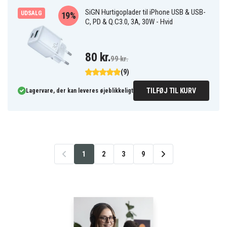
SiGN Hurtigoplader til iPhone USB & USB-
UDSALG
19%
C, PD & Q.C3.0, 3A, 30W - Hvid
80 kr.
99 kr.
(9)
TILFØJ TIL KURV
Lagervare, der kan leveres øjeblikkeligt
1
2
3
9