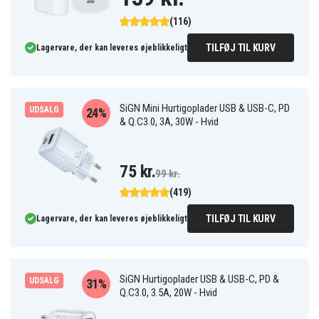
(116)
TILFØJ TIL KURV
Lagervare, der kan leveres øjeblikkeligt
SiGN Mini Hurtigoplader USB & USB-C, PD
UDSALG
24%
& Q.C3.0, 3A, 30W - Hvid
75 kr.
99 kr.
(419)
TILFØJ TIL KURV
Lagervare, der kan leveres øjeblikkeligt
SiGN Hurtigoplader USB & USB-C, PD &
UDSALG
31%
Q.C3.0, 3.5A, 20W - Hvid