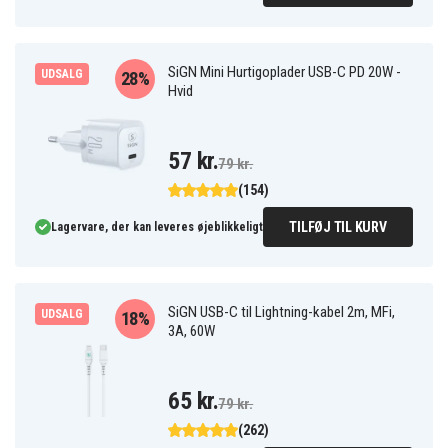
SiGN Mini Hurtigoplader USB-C PD 20W -
UDSALG
28%
Hvid
57 kr.
79 kr.
(154)
TILFØJ TIL KURV
Lagervare, der kan leveres øjeblikkeligt
SiGN USB-C til Lightning-kabel 2m, MFi,
UDSALG
18%
3A, 60W
65 kr.
79 kr.
(262)