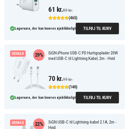
61 kr.
89 kr.
(465)
TILFØJ TIL KURV
Lagervare, der kan leveres øjeblikkeligt
SiGN iPhone USB-C PD Hurtigoplader 20W
UDSALG
29%
med USB-C til Lightning Kabel, 2m - Hvid
70 kr.
99 kr.
(140)
TILFØJ TIL KURV
Lagervare, der kan leveres øjeblikkeligt
SiGN USB-C til Lightning-kabel 2.1A, 2m -
UDSALG
22%
Hvid