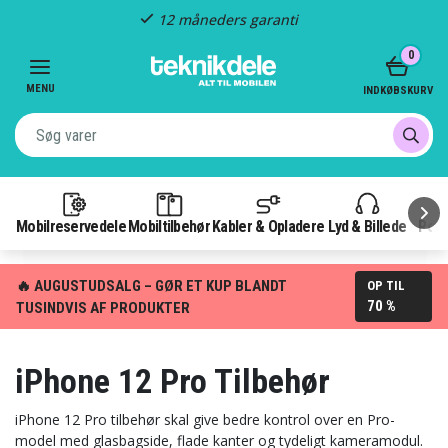
Hurtig levering
Item
0
2
of
MENU
INDKØBSKURV
3
Mobilreservedele
Mobiltilbehør
Kabler & Opladere
Lyd & Billede
Pow
🔥 AUGUSTUDSALG – GØR ET KUP BLANDT
OP TIL
70 %
TUSINDVIS AF PRODUKTER
iPhone 12 Pro Tilbehør
iPhone 12 Pro tilbehør skal give bedre kontrol over en Pro-
model med glasbagside, flade kanter og tydeligt kameramodul.