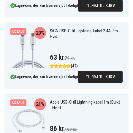
TILFØJ TIL KURV
Lagervare, der kan leveres øjeblikkeligt
SiGN USB-C til Lightning-kabel 2.4A, 3m -
UDSALG
20%
Hvid
63 kr.
79 kr.
(42)
TILFØJ TIL KURV
Lagervare, der kan leveres øjeblikkeligt
Apple USB-C til Lightning kabel 1m (Bulk)
UDSALG
21%
- Hvidt
86 kr.
109 kr.