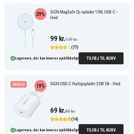
SiGN MagSafe Qi-oplader 15W, USB-C -
29%
Hvid
99 kr.
139 kr.
(77)
TILFØJ TIL KURV
Lagervare, der kan leveres øjeblikkeligt
SiGN USB-C Hurtigoplader 25W 3A - Hvid
UDSALG
19%
69 kr.
85 kr.
(14)
TILFØJ TIL KURV
Lagervare, der kan leveres øjeblikkeligt