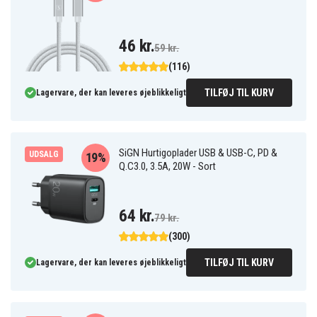
46 kr.
59 kr.
(116)
TILFØJ TIL KURV
Lagervare, der kan leveres øjeblikkeligt
SiGN Hurtigoplader USB & USB-C, PD &
UDSALG
19%
Q.C3.0, 3.5A, 20W - Sort
64 kr.
79 kr.
(300)
TILFØJ TIL KURV
Lagervare, der kan leveres øjeblikkeligt