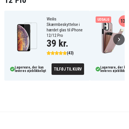
12 Pro
Weilis
UDSALG
13%
Skærmbeskyttelse i
hærdet glas til iPhone
12/12 Pro
39 kr.
(43)
Lagervare, der kan
Lagervare, der kan
TILFØJ TIL KURV
leveres øjeblikkeligt
leveres øjeblikkeli