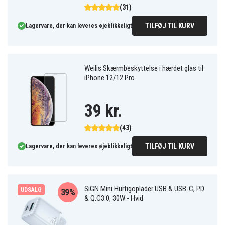
(31)
TILFØJ TIL KURV
Lagervare, der kan leveres øjeblikkeligt
Weilis Skærmbeskyttelse i hærdet glas til
iPhone 12/12 Pro
39 kr.
(43)
TILFØJ TIL KURV
Lagervare, der kan leveres øjeblikkeligt
SiGN Mini Hurtigoplader USB & USB-C, PD
UDSALG
39%
& Q.C3.0, 30W - Hvid