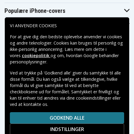
Populære iPhone-covers
Populære Samsung-covers
VI ANVENDER COOKIES
For at give dig den bedste oplevelse anvender vi cookies
og andre teknologier. Cookies kan bruges til personlig og
ikke-personlig annoncering. Læs mere om dette i
vores
cookiepolitik
og om, hvordan
Google behandler
Betalingsmuligheder
personoplysninger
.
Ved at trykke på 'Godkend alle' giver du samtykke til alle
Leveringsmuligheder
disse formål. Du kan også vælge at tilkendegive, hvilke
formål du vil give samtykke til ved at benytte
checkboksene ud for formålet. Samtykket er frivilligt og
kan til enhver tid ændres via dine cookieindstillinger eller
ved at kontakte os.
Copyright © 2026, Spares Nordic AB
VAREMÆRKER NÆVNT PÅ DETTE WEB TILHØRER DE
GODKEND ALLE
RESPEKTIVE VAREMÆRKERS-EJER.
INDSTILLINGER